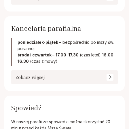
Kancelaria parafialna
poniedziałek-piątek
– bezpośrednio po mszy św.
porannej
środa i czwartek
–
17.00-17.30
(czas letni)
16.00-
16.30
(czas zimowy)
Zobacz więcej
Spowiedź
W naszej parafii ze spowiedzi można skorzystać 20
minut przed każdą Mszą Świętą.