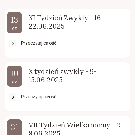
Rodacy - Kapłani, Siostry zakonne
XI Tydzień Zwykły - 16-
13
Rada Duszpasterska i Gospodarcza
22.06.2025
cz
Standardy ochrony małoletnich
Przeczytaj całość
X tydzień zwykły - 9-
10
15.06.2025
cz
Przeczytaj całość
VII Tydzień Wielkanocny - 2-
31
8.06.2025