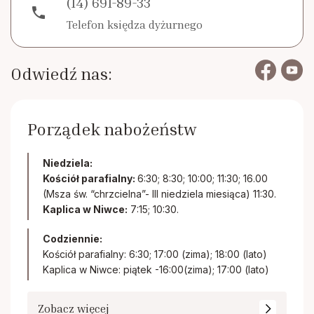
(14) 691-89-33
phone
Telefon księdza dyżurnego
Odwiedź nas:
Porządek nabożeństw
Niedziela:
Kościół parafialny:
6:30; 8:30; 10:00; 11:30; 16.00
(Msza św. “chrzcielna”- III niedziela miesiąca) 11:30.
Kaplica w Niwce:
7:15; 10:30.
Codziennie:
Kościół parafialny: 6:30; 17:00 (zima); 18:00 (lato)
Kaplica w Niwce: piątek -16:00(zima); 17:00 (lato)
Zobacz więcej