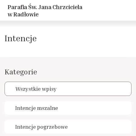
Parafia Św. Jana Chrzciciela
Powrót
Powrót
w Radłowie
Historia parafii
Dziewczęca Służba Maryjna
Intencje
Duszpasterze
Caritas
Historie Radłowskie cz. 1
LSO
Kategorie
Historie Radłowskie cz. 2
KSM
Wszystkie wpisy
Spis żołnierzy poległych w Radłowie
Akcja Katolicka
Intencje mszalne
Inwestycje
Nadzwyczajni Szafarze
Intencje pogrzebowe