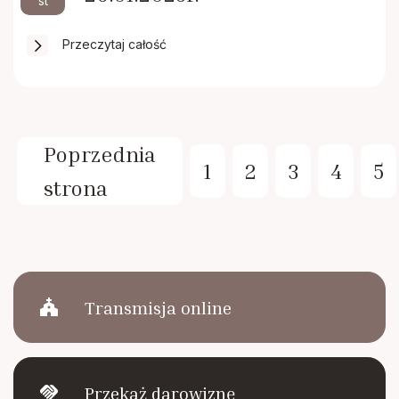
st
Przeczytaj całość
Poprzednia
1
2
3
4
5
strona
church
Transmisja online
handshake
Przekaż darowiznę