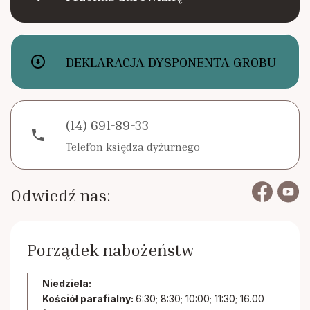
arrow_circle_down
DEKLARACJA DYSPONENTA GROBU
(14) 691-89-33
phone
Telefon księdza dyżurnego
Odwiedź nas:
Porządek nabożeństw
Niedziela:
Kościół parafialny:
6:30; 8:30; 10:00; 11:30; 16.00