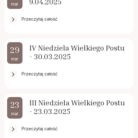
9.04.2025
Rodacy - Kapłani, Siostry zakonne
mar
Przeczytaj całość
Rada Duszpasterska i Gospodarcza
Standardy ochrony małoletnich
IV Niedziela Wielkiego Postu
29
- 30.03.2025
mar
Przeczytaj całość
III Niedziela Wielkiego Postu
23
- 23.03.2025
mar
Przeczytaj całość