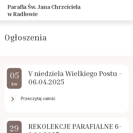
Parafia Św. Jana Chrzciciela
Powrót
Powrót
w Radłowie
Historia parafii
Dziewczęca Służba Maryjna
Ogłoszenia
Duszpasterze
Caritas
Historie Radłowskie cz. 1
LSO
V niedziela Wielkiego Postu -
05
06.04.2025
Historie Radłowskie cz. 2
KSM
kw
Przeczytaj całość
Spis żołnierzy poległych w Radłowie
Akcja Katolicka
Inwestycje
Nadzwyczajni Szafarze
REKOLEKCJE PARAFIALNE 6-
29