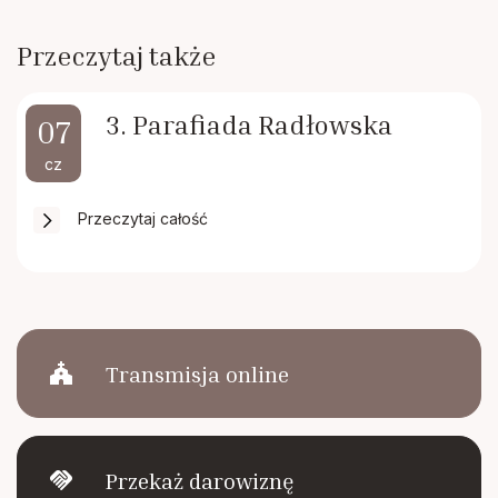
Przeczytaj także
3. Parafiada Radłowska
07
cz
Przeczytaj całość
church
Transmisja online
handshake
Przekaż darowiznę