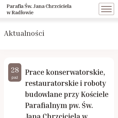
Parafia Św. Jana Chrzciciela
Powrót
Powrót
w Radłowie
Historia parafii
Dziewczęca Służba Maryjna
Aktualności
Duszpasterze
Caritas
Historie Radłowskie cz. 1
LSO
28
Prace konserwatorskie,
Historie Radłowskie cz. 2
KSM
paź
restauratorskie i roboty
Spis żołnierzy poległych w Radłowie
Akcja Katolicka
budowlane przy Kościele
Parafialnym pw. Św.
Inwestycje
Nadzwyczajni Szafarze
Jana Chrzciciela w