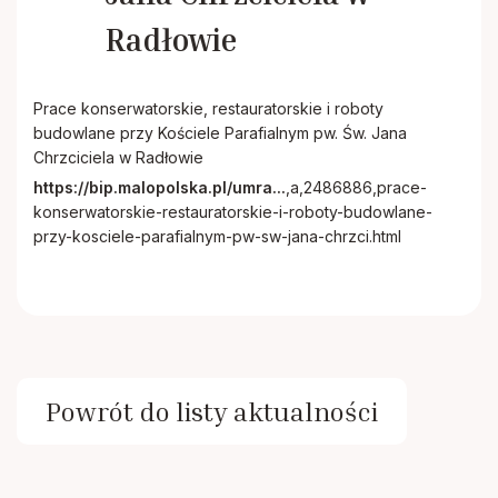
Rodacy - Kapłani, Siostry zakonne
Radłowie
Rada Duszpasterska i Gospodarcza
Prace konserwatorskie, restauratorskie i roboty
budowlane przy Kościele Parafialnym pw. Św. Jana
Standardy ochrony małoletnich
Chrzciciela w Radłowie
https://bip.malopolska.pl/umra...
,a,2486886,prace-
konserwatorskie-restauratorskie-i-roboty-budowlane-
przy-kosciele-parafialnym-pw-sw-jana-chrzci.html
Powrót do listy aktualności