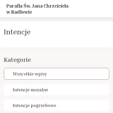
Parafia Św. Jana Chrzciciela
Powrót
Powrót
w Radłowie
Historia parafii
Dziewczęca Służba Maryjna
Intencje
Duszpasterze
Caritas
Historie Radłowskie cz. 1
LSO
Kategorie
Historie Radłowskie cz. 2
KSM
Wszystkie wpisy
Spis żołnierzy poległych w Radłowie
Akcja Katolicka
Intencje mszalne
Inwestycje
Nadzwyczajni Szafarze
Intencje pogrzebowe