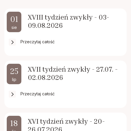
Rodacy - Kapłani, Siostry zakonne
XVIII tydzień zwykły - 03-
01
Rada Duszpasterska i Gospodarcza
09.08.2026
sie
Standardy ochrony małoletnich
Przeczytaj całość
XVII tydzień zwykły - 27.07. -
25
02.08.2026
lip
Przeczytaj całość
XVI tydzień zwykły - 20-
18
26.07.2026