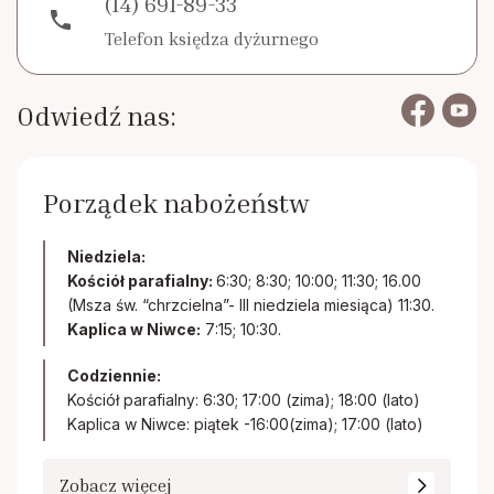
(14) 691-89-33
phone
Telefon księdza dyżurnego
Odwiedź nas:
Porządek nabożeństw
Niedziela:
Kościół parafialny:
6:30; 8:30; 10:00; 11:30; 16.00
(Msza św. “chrzcielna”- III niedziela miesiąca) 11:30.
Kaplica w Niwce:
7:15; 10:30.
Codziennie:
Kościół parafialny: 6:30; 17:00 (zima); 18:00 (lato)
Kaplica w Niwce: piątek -16:00(zima); 17:00 (lato)
Zobacz więcej