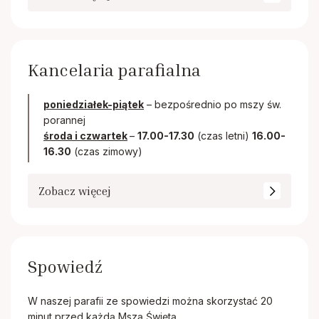
Kancelaria parafialna
poniedziałek-piątek
– bezpośrednio po mszy św.
porannej
środa i czwartek
–
17.00-17.30
(czas letni)
16.00-
16.30
(czas zimowy)
Zobacz więcej
Spowiedź
W naszej parafii ze spowiedzi można skorzystać 20
minut przed każdą Mszą Świętą.