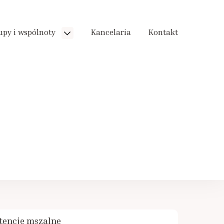
upy i wspólnoty
Kancelaria
Kontakt
tencje mszalne