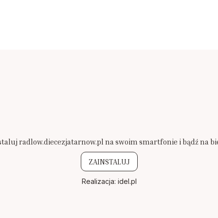
staluj radlow.diecezjatarnow.pl na swoim smartfonie i bądź na bi
ZAINSTALUJ
Realizacja:
idel.pl