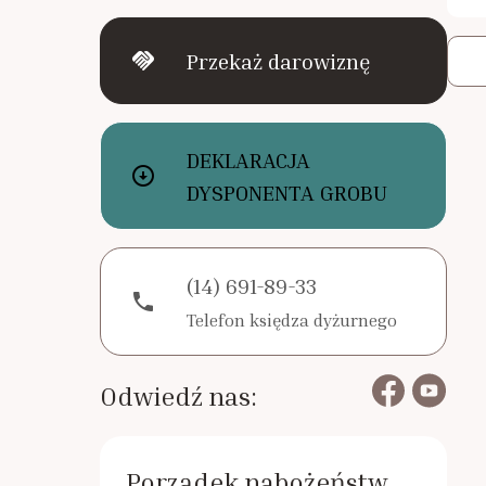
handshake
Przekaż darowiznę
DEKLARACJA
arrow_circle_down
DYSPONENTA GROBU
(14) 691-89-33
phone
Telefon księdza dyżurnego
Odwiedź nas:
Porządek nabożeństw