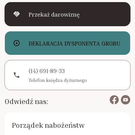
Rodacy - Kapłani, Siostry zakonne
handshake
Przekaż darowiznę
Rada Duszpasterska i Gospodarcza
Standardy ochrony małoletnich
arrow_circle_down
DEKLARACJA DYSPONENTA GROBU
(14) 691-89-33
phone
Telefon księdza dyżurnego
Odwiedź nas:
Porządek nabożeństw