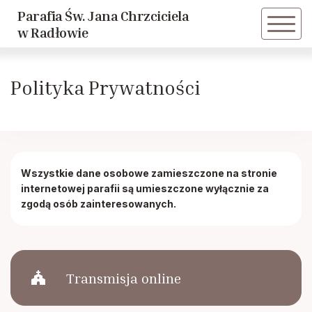
Parafia Św. Jana Chrzciciela
Powrót
Powrót
w Radłowie
Historia parafii
Dziewczęca Służba Maryjna
Polityka Prywatności
Duszpasterze
Caritas
Historie Radłowskie cz. 1
LSO
Wszystkie dane osobowe zamieszczone na stronie
internetowej parafii są umieszczone wyłącznie za
Historie Radłowskie cz. 2
KSM
zgodą osób zainteresowanych.
Spis żołnierzy poległych w Radłowie
Akcja Katolicka
Inwestycje
Nadzwyczajni Szafarze
church
Transmisja online