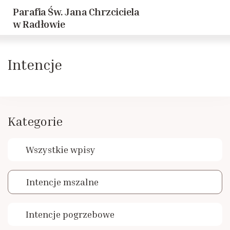
Parafia Św. Jana Chrzciciela
Powrót
Powrót
w Radłowie
Historia parafii
Dziewczęca Służba Maryjna
Intencje
Duszpasterze
Caritas
Historie Radłowskie cz. 1
LSO
Kategorie
Historie Radłowskie cz. 2
KSM
Wszystkie wpisy
Spis żołnierzy poległych w Radłowie
Akcja Katolicka
Intencje mszalne
Inwestycje
Nadzwyczajni Szafarze
Intencje pogrzebowe