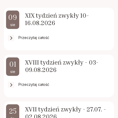
Rodacy - Kapłani, Siostry zakonne
XIX tydzień zwykły 10-
09
Rada Duszpasterska i Gospodarcza
16.08.2026
sie
Standardy ochrony małoletnich
Przeczytaj całość
XVIII tydzień zwykły - 03-
01
09.08.2026
sie
Przeczytaj całość
XVII tydzień zwykły - 27.07. -
25
02.08.2026