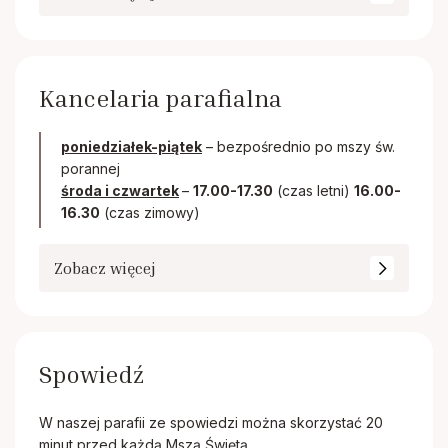
Kancelaria parafialna
poniedziałek-piątek
– bezpośrednio po mszy św.
porannej
środa i czwartek
–
17.00-17.30
(czas letni)
16.00-
16.30
(czas zimowy)
Zobacz więcej
Spowiedź
W naszej parafii ze spowiedzi można skorzystać 20
minut przed każdą Mszą Świętą.