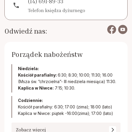
(14) 691-89-33
phone
Telefon księdza dyżurnego
Odwiedź nas:
Porządek nabożeństw
Niedziela:
Kościół parafialny:
6:30; 8:30; 10:00; 11:30; 16.00
(Msza św. “chrzcielna”- III niedziela miesiąca) 11:30.
Kaplica w Niwce:
7:15; 10:30.
Codziennie:
Kościół parafialny: 6:30; 17:00 (zima); 18:00 (lato)
Kaplica w Niwce: piątek -16:00(zima); 17:00 (lato)
Zobacz więcej