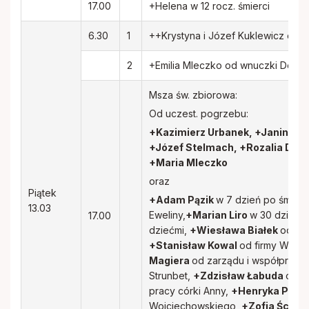
17.00
+Helena w 12 rocz. śmierci
6.30
1
++Krystyna i Józef Kuklewicz oraz 
2
+Emilia Mleczko od wnuczki Domini
Msza św. zbiorowa:
Od uczest. pogrzebu:
+Kazimierz Urbanek, +Janina Ur
+Józef Stelmach, +Rozalia Duli
+Maria Mleczko
oraz
Piątek
+Adam Pązik
w 7 dzień po śmierc
13.03
Eweliny,
+Marian Liro
w 30 dzień po
17.00
dziećmi,
+Wiesława Białek
od Dar
+Stanisław Kowal
od firmy Wikin
Magiera
od zarządu i współprac
Strunbet,
+Zdzisław Łabuda
od k
pracy córki Anny,
+Henryka Pięta
Wojciechowskiego,
+Zofia Ścibio