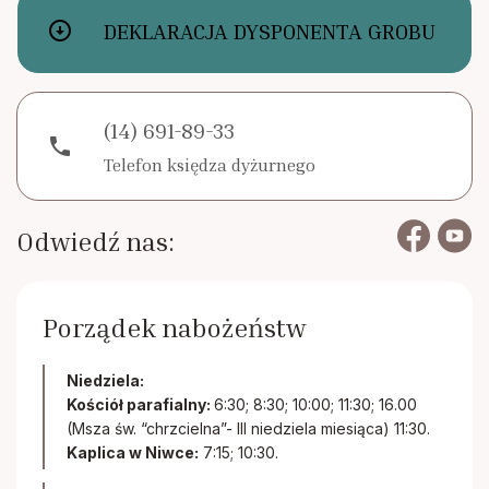
arrow_circle_down
DEKLARACJA DYSPONENTA GROBU
(14) 691-89-33
phone
Telefon księdza dyżurnego
Odwiedź nas:
Porządek nabożeństw
Niedziela:
Kościół parafialny:
6:30; 8:30; 10:00; 11:30; 16.00
(Msza św. “chrzcielna”- III niedziela miesiąca) 11:30.
Kaplica w Niwce:
7:15; 10:30.