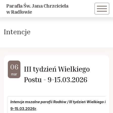
Parafia Św. Jana Chrzciciela
Powrót
Powrót
w Radłowie
Historia parafii
Dziewczęca Służba Maryjna
Intencje
Duszpasterze
Caritas
Historie Radłowskie cz. 1
LSO
06
III tydzień Wielkiego
Historie Radłowskie cz. 2
KSM
mar
Postu - 9-15.03.2026
Spis żołnierzy poległych w Radłowie
Akcja Katolicka
Inwestycje
Nadzwyczajni Szafarze
Intencje mszalne parafii Radłów / III tydzień Wielkiego Pos
9-15.03.2026r
.