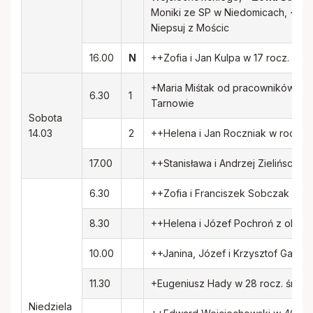
Moniki ze SP w Niedomicach,
+Krz
Niepsuj z Mościc
16.00
N
++Zofia i Jan Kulpa w 17 rocz. śmie
+Maria Miśtak od pracowników Pr
6.30
1
Tarnowie
Sobota
14.03
2
++Helena i Jan Roczniak w rocz. ś
17.00
++Stanisława i Andrzej Zielińscy z i
6.30
++Zofia i Franciszek Sobczak w roc
8.30
++Helena i Józef Pochroń z okazji
10.00
++Janina, Józef i Krzysztof Gajda 
11.30
+Eugeniusz Hady w 28 rocz. śmierci
Niedziela