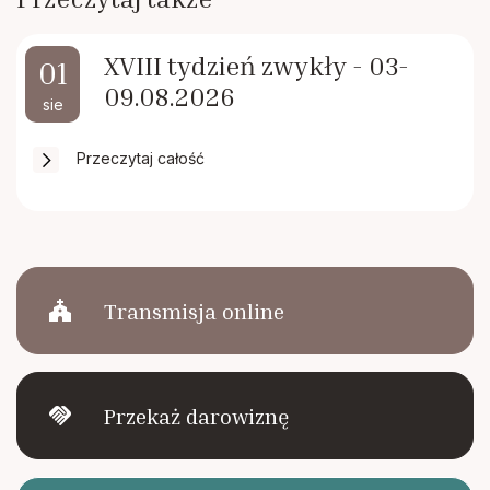
XVIII tydzień zwykły - 03-
01
09.08.2026
sie
Przeczytaj całość
church
Transmisja online
handshake
Przekaż darowiznę