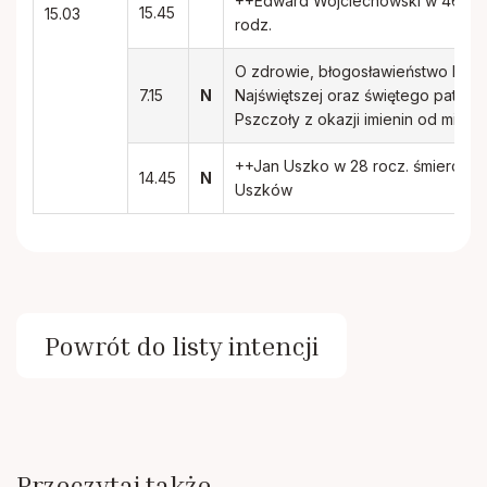
++Edward Wojciechowski w 46 rocz.
15.45
15.03
rodz.
O zdrowie, błogosławieństwo Boże
7.15
N
Najświętszej oraz świętego patron
Pszczoły z okazji imienin od mies
++Jan Uszko w 28 rocz. śmierci ora
14.45
N
Uszków
Powrót do listy intencji
Przeczytaj także