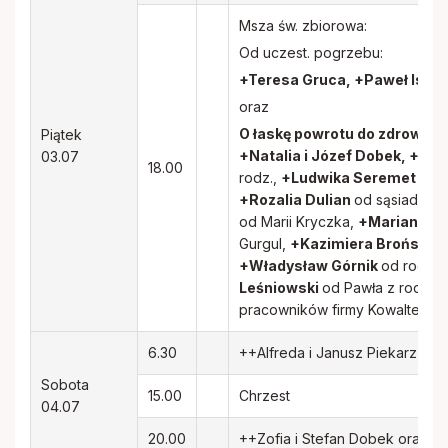
Msza św. zbiorowa:
Od uczest. pogrzebu:
+Teresa Gruca, +Paweł Iskr
oraz
O łaskę powrotu do zdrowia d
Piątek
+Natalia i Józef Dobek, +Hen
03.07
18.00
rodz.,
+Ludwika Seremet
od M
+Rozalia Dulian
od sąsiadów 
od Marii Kryczka,
+Marian Lir
Gurgul,
+Kazimiera Brońska
o
+Władysław Górnik
od rodz.
Leśniowski
od Pawła z rodz.,
pracowników firmy Kowaltech
6.30
++Alfreda i Janusz Piekarz w ro
Sobota
15.00
Chrzest
04.07
20.00
++Zofia i Stefan Dobek oraz ic