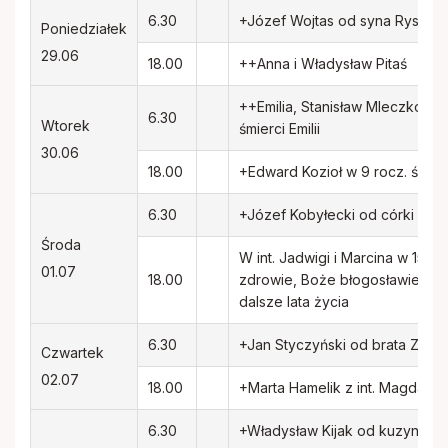
Rodacy - Kapłani, Siostry zakonne
6.30
+Józef Wojtas od syna Ryszard
Poniedziałek
29.06
18.00
++Anna i Władysław Pitaś
Rada Duszpasterska i Gospodarcza
++Emilia, Stanisław Mleczko or
6.30
Wtorek
Standardy ochrony małoletnich
śmierci Emilii
30.06
18.00
+Edward Kozioł w 9 rocz. śmier
6.30
+Józef Kobyłecki od córki Bea
Środa
W int. Jadwigi i Marcina w 15 ro
01.07
18.00
zdrowie, Boże błogosławieństw
dalsze lata życia
6.30
+Jan Styczyński od brata Zbign
Czwartek
02.07
18.00
+Marta Hamelik z int. Magdale
6.30
+Władysław Kijak od kuzynek A