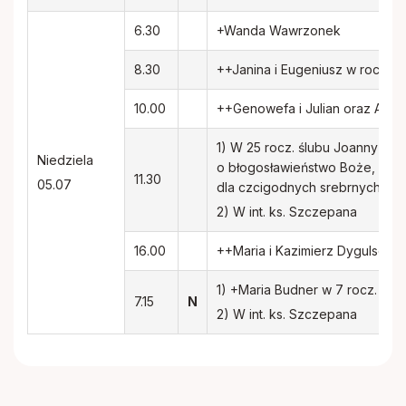
6.30
+Wanda Wawrzonek
8.30
++Janina i Eugeniusz w rocz. ś
10.00
++Genowefa i Julian oraz Adam
1) W 25 rocz. ślubu Joanny i J
Niedziela
o błogosławieństwo Boże, opie
11.30
05.07
dla czcigodnych srebrnych Jubil
2) W int. ks. Szczepana
16.00
++Maria i Kazimierz Dygulscy z 
1) +Maria Budner w 7 rocz. śmier
7.15
N
2) W int. ks. Szczepana