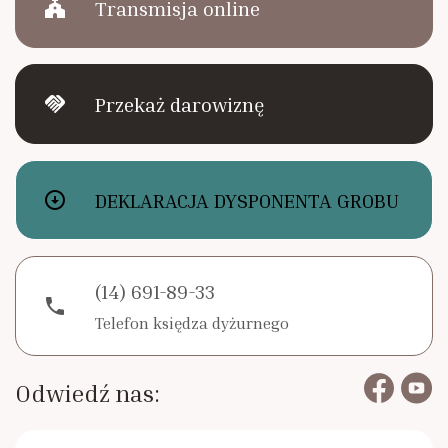
church
Transmisja online
handshake
Przekaż darowiznę
arrow_circle_down
DEKLARACJA DYSPONENTA GROBU
(14) 691-89-33
phone
Telefon księdza dyżurnego
Odwiedź nas: