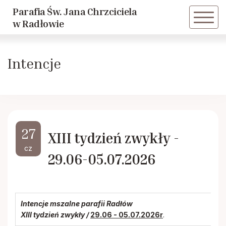
Parafia Św. Jana Chrzciciela
Powrót
Powrót
w Radłowie
Historia parafii
Dziewczęca Służba Maryjna
Intencje
Duszpasterze
Caritas
Historie Radłowskie cz. 1
LSO
27
XIII tydzień zwykły -
Historie Radłowskie cz. 2
KSM
cz
29.06-05.07.2026
Spis żołnierzy poległych w Radłowie
Akcja Katolicka
Inwestycje
Nadzwyczajni Szafarze
Intencje mszalne parafii Radłów
XIII tydzień zwykły /
29.06 - 05.07.2026r
.