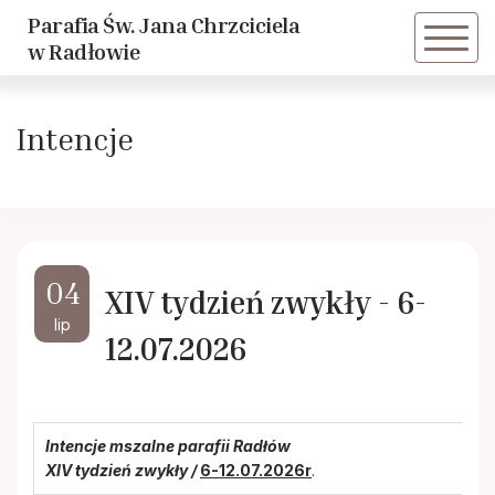
Parafia Św. Jana Chrzciciela
Powrót
Powrót
w Radłowie
Historia parafii
Dziewczęca Służba Maryjna
Intencje
Duszpasterze
Caritas
Historie Radłowskie cz. 1
LSO
04
XIV tydzień zwykły - 6-
Historie Radłowskie cz. 2
KSM
lip
12.07.2026
Spis żołnierzy poległych w Radłowie
Akcja Katolicka
Inwestycje
Nadzwyczajni Szafarze
Intencje mszalne parafii Radłów
XIV tydzień zwykły /
6-12.07.2026r
.