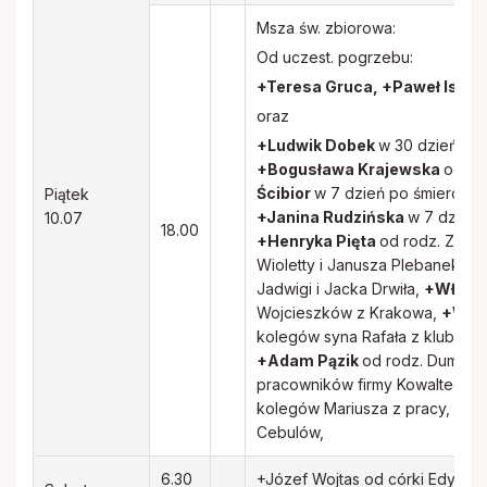
Msza św. zbiorowa:
Od uczest. pogrzebu:
+Teresa Gruca, +Paweł Iskro
oraz
+Ludwik Dobek
w 30 dzień po 
+Bogusława Krajewska
od sy
Ścibior
w 7 dzień po śmierci od
Piątek
+Janina Rudzińska
w 7 dzień p
10.07
18.00
+Henryka Pięta
od rodz. Zalas
Wioletty i Janusza Plebanek,
+K
Jadwigi i Jacka Drwiła,
+Włady
Wojcieszków z Krakowa,
+Wies
kolegów syna Rafała z klubu s
+Adam Pązik
od rodz. Dumańsk
pracowników firmy Kowaltech,
kolegów Mariusza z pracy,
+Gu
Cebulów,
6.30
+Józef Wojtas od córki Edyty 