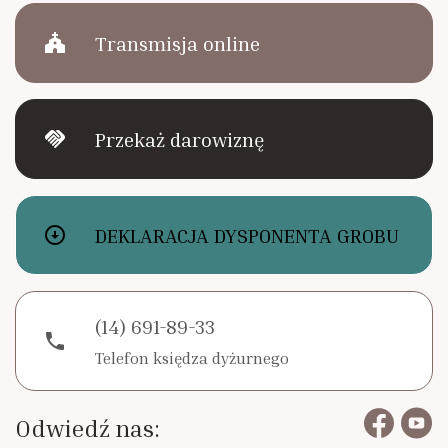
church
Transmisja online
handshake
Przekaż darowiznę
arrow_circle_down
DEKLARACJA DYSPONENTA GROBU
(14) 691-89-33
phone
Telefon księdza dyżurnego
Odwiedź nas: