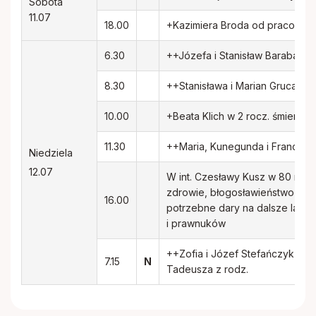
Sobota
11.07
18.00
+Kazimiera Broda od pracowni
6.30
++Józefa i Stanisław Barabasz i 
8.30
++Stanisława i Marian Gruca w r
10.00
+Beata Klich w 2 rocz. śmierci o
11.30
++Maria, Kunegunda i Francisz
Niedziela
12.07
W int. Czesławy Kusz w 80 rocz
zdrowie, błogosławieństwo Boże
16.00
potrzebne dary na dalsze lata ż
i prawnuków
++Zofia i Józef Stefańczyk w ro
7.15
N
Tadeusza z rodz.