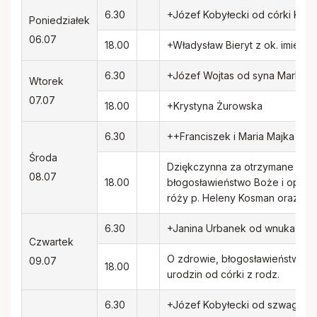
Rodacy - Kapłani, Siostry zakonne
6.30
+Józef Kobyłecki od córki Kasi
Poniedziałek
06.07
18.00
+Władysław Bieryt z ok. imienin 
Rada Duszpasterska i Gospodarcza
6.30
+Józef Wojtas od syna Marka z 
Wtorek
Standardy ochrony małoletnich
07.07
18.00
+Krystyna Żurowska
6.30
++Franciszek i Maria Majka ora
Środa
Dziękczynna za otrzymane łaski
08.07
18.00
błogosławieństwo Boże i opiekę 
róży p. Heleny Kosman oraz za
6.30
+Janina Urbanek od wnuka Konr
Czwartek
O zdrowie, błogosławieństwo B
09.07
18.00
urodzin od córki z rodz.
6.30
+Józef Kobyłecki od szwagierk