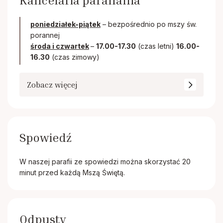
Kancelaria parafialna
poniedziałek-piątek
– bezpośrednio po mszy św.
porannej
środa i czwartek
–
17.00-17.30
(czas letni)
16.00-
16.30
(czas zimowy)
Zobacz więcej
Spowiedź
W naszej parafii ze spowiedzi można skorzystać 20
minut przed każdą Mszą Świętą.
Odpusty