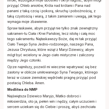
mroki, wzbogacił moje ubóstwo i okrył nagość, abym mógł
przyjąć Chleb aniołów, Króla nad królami i Pana nad
panami z taką czcią i pokorą, skruchą i pobożnością, z
taką czystością i wiarą, z takim zamiarem i uwagą, jak tego
wymaga moje zbawienie.
Spraw łaskawie, abym przyjął nie tylko znak zewnętrzny
sakramen-tu Ciała i Krwi Pańskiej, lecz istotę i całą moc
tego sakramentu. Najłaskawszy Boże, daj mi tak przyjąć
Ciało Twego Syna Jedno-rodzonego, naszego Pana,
Jezusa Chrystusa, które wziął z Maryi Dziewicy, abym
mógł być wcielony w Jego ciało mistyczne i zaliczony
między Jego członki.
Ojcze najmilszy, pozwól mi wiecznie wpatrywać się bez
zasłony w oblicze umiłowanego Syna Twojego, którego
teraz w czasie ziemskiej wędrówki pragnę przyjąć pod
postacią Chleba. Amen.
Modlitwa do NMP
Najświętsza Dziewico Maryjo, Matko dobroci i
miłosierdzia, oto ja, pełen win i nędzy, całym uczuciem i
sercem uciekam się do Ciebie i proszę, abyś zechciała