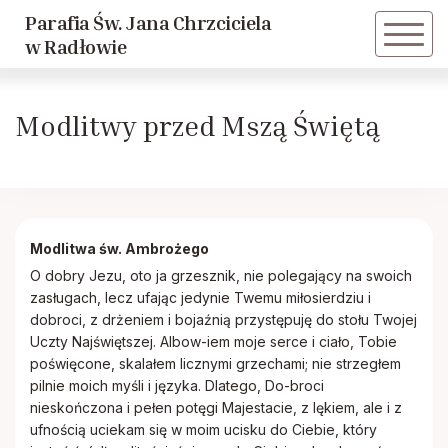
Parafia Św. Jana Chrzciciela
Powrót
Powrót
w Radłowie
Historia parafii
Dziewczęca Służba Maryjna
Modlitwy przed Mszą Świętą
Duszpasterze
Caritas
Historie Radłowskie cz. 1
LSO
Modlitwa św. Ambrożego
Historie Radłowskie cz. 2
KSM
O dobry Jezu, oto ja grzesznik, nie polegający na swoich
zasługach, lecz ufając jedynie Twemu miłosierdziu i
dobroci, z drżeniem i bojaźnią przystępuję do stołu Twojej
Spis żołnierzy poległych w Radłowie
Akcja Katolicka
Uczty Najświętszej. Albow-iem moje serce i ciało, Tobie
poświęcone, skalałem licznymi grzechami; nie strzegłem
pilnie moich myśli i języka. Dlatego, Do-broci
Inwestycje
Nadzwyczajni Szafarze
nieskończona i pełen potęgi Majestacie, z lękiem, ale i z
ufnością uciekam się w moim ucisku do Ciebie, który