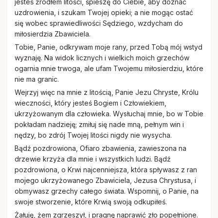
jesteś źródłem litości, śpieszę do Ciebie, aby doznać
Rodacy - Kapłani, Siostry zakonne
uzdrowienia, i szukam Twojej opieki; a nie mogąc ostać
się wobec sprawiedliwości Sędziego, wzdycham do
Rada Duszpasterska i Gospodarcza
miłosierdzia Zbawiciela.
Tobie, Panie, odkrywam moje rany, przed Tobą mój wstyd
wyznaję. Na widok licznych i wielkich moich grzechów
Standardy ochrony małoletnich
ogarnia mnie trwoga, ale ufam Twojemu miłosierdziu, które
nie ma granic.
Wejrzyj więc na mnie z litością, Panie Jezu Chryste, Królu
wieczności, który jesteś Bogiem i Człowiekiem,
ukrzyżowanym dla człowieka. Wysłuchaj mnie, bo w Tobie
pokładam nadzieję; zmiłuj się nade mną, pełnym win i
nędzy, bo zdrój Twojej litości nigdy nie wysycha.
Bądź pozdrowiona, Ofiaro zbawienia, zawieszona na
drzewie krzyża dla mnie i wszystkich ludzi. Bądź
pozdrowiona, o Krwi najcenniejsza, która spływasz z ran
mojego ukrzyżowanego Zbawiciela, Jezusa Chrystusa, i
obmywasz grzechy całego świata. Wspomnij, o Panie, na
swoje stworzenie, które Krwią swoją odkupiłeś.
Żałuję, żem zgrzeszył, i pragnę naprawić zło popełnione.