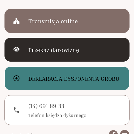
church
Transmisja online
handshake
Przekaż darowiznę
arrow_circle_down
DEKLARACJA DYSPONENTA GROBU
(14) 691-89-33
phone
Telefon księdza dyżurnego