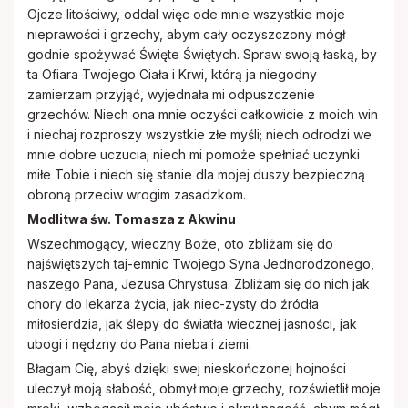
Ojcze litościwy, oddal więc ode mnie wszystkie moje
nieprawości i grzechy, abym cały oczyszczony mógł
godnie spożywać Święte Świętych. Spraw swoją łaską, by
ta Ofiara Twojego Ciała i Krwi, którą ja niegodny
zamierzam przyjąć, wyjednała mi odpuszczenie
grzechów. Niech ona mnie oczyści całkowicie z moich win
i niechaj rozproszy wszystkie złe myśli; niech odrodzi we
mnie dobre uczucia; niech mi pomoże spełniać uczynki
miłe Tobie i niech się stanie dla mojej duszy bezpieczną
obroną przeciw wrogim zasadzkom.
Modlitwa św. Tomasza z Akwinu
Wszechmogący, wieczny Boże, oto zbliżam się do
najświętszych taj-emnic Twojego Syna Jednorodzonego,
naszego Pana, Jezusa Chrystusa. Zbliżam się do nich jak
chory do lekarza życia, jak niec-zysty do źródła
miłosierdzia, jak ślepy do światła wiecznej jasności, jak
ubogi i nędzny do Pana nieba i ziemi.
Błagam Cię, abyś dzięki swej nieskończonej hojności
uleczył moją słabość, obmył moje grzechy, rozświetlił moje