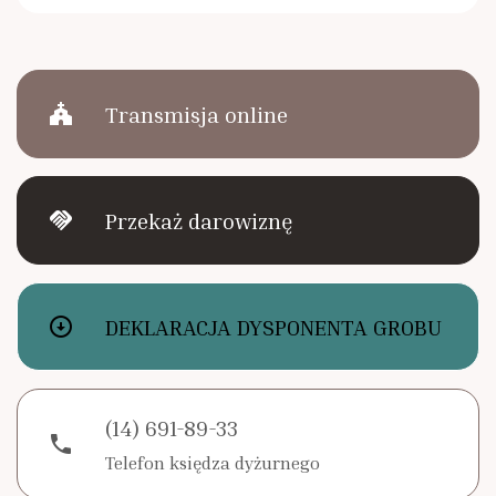
church
Transmisja online
handshake
Przekaż darowiznę
arrow_circle_down
DEKLARACJA DYSPONENTA GROBU
(14) 691-89-33
phone
Telefon księdza dyżurnego