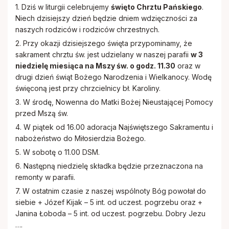
Rodacy - Kapłani, Siostry zakonne
1. Dziś w liturgii celebrujemy
święto Chrztu Pańskiego
.
Niech dzisiejszy dzień będzie dniem wdzięczności za
naszych rodziców i rodziców chrzestnych.
Rada Duszpasterska i Gospodarcza
2. Przy okazji dzisiejszego święta przypominamy, że
sakrament chrztu św. jest udzielany w naszej parafii
w 3
Standardy ochrony małoletnich
niedzielę miesiąca na Mszy św. o godz. 11.30
oraz w
drugi dzień świąt Bożego Narodzenia i Wielkanocy. Wodę
święconą jest przy chrzcielnicy bł. Karoliny.
3. W środę, Nowenna do Matki Bożej Nieustającej Pomocy
przed Mszą św.
4. W piątek od 16.00 adoracja Najświętszego Sakramentu i
nabożeństwo do Miłosierdzia Bożego.
5. W sobotę o 11.00 DSM.
6. Następną niedzielę składka będzie przeznaczona na
remonty w parafii.
7. W ostatnim czasie z naszej wspólnoty Bóg powołał do
siebie + Józef Kijak – 5 int. od uczest. pogrzebu oraz +
Janina Łoboda – 5 int. od uczest. pogrzebu. Dobry Jezu
….