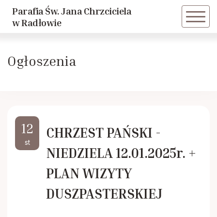
Parafia Św. Jana Chrzciciela
Powrót
Powrót
w Radłowie
Historia parafii
Dziewczęca Służba Maryjna
Ogłoszenia
Duszpasterze
Caritas
Historie Radłowskie cz. 1
LSO
12
CHRZEST PAŃSKI -
Historie Radłowskie cz. 2
KSM
st
NIEDZIELA 12.01.2025r. +
Spis żołnierzy poległych w Radłowie
Akcja Katolicka
PLAN WIZYTY
DUSZPASTERSKIEJ
Inwestycje
Nadzwyczajni Szafarze