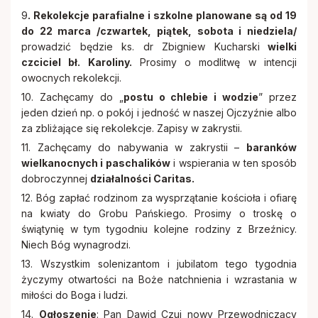
9
. Rekolekcje parafialne i szkolne planowane są od 19
do 22 marca /czwartek, piątek, sobota i niedziela/
prowadzić będzie ks. dr Zbigniew Kucharski
wielki
czciciel bł. Karoliny.
Prosimy o modlitwę w intencji
owocnych rekolekcji.
10. Zachęcamy do „
postu o chlebie i wodzie
” przez
jeden dzień np. o pokój i jedność w naszej Ojczyźnie albo
za zbliżające się rekolekcje. Zapisy w zakrystii.
11. Zachęcamy do nabywania w zakrystii –
baranków
wielkanocnych i paschalików
i wspierania w ten sposób
dobroczynnej
działalności Caritas.
12. Bóg zapłać rodzinom za wysprzątanie kościoła i ofiarę
na kwiaty do Grobu Pańskiego. Prosimy o troskę o
świątynię w tym tygodniu kolejne rodziny z Brzeźnicy.
Niech Bóg wynagrodzi.
13. Wszystkim solenizantom i jubilatom tego tygodnia
życzymy otwartości na Boże natchnienia i wzrastania w
miłości do Boga i ludzi.
14.
Ogłoszenie
: Pan Dawid Czuj nowy Przewodniczący