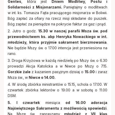
Gentes
, która jest
Dniem Modlitwy, Postu i
Rodacy - Kapłani, Siostry zakonne
Solidarności z Misjonarzami.
Pamiętajmy o modlitwach
w int. ks. Tomasza Fajta pracującego misjonarza w Boliwii.
Rada Duszpasterska i Gospodarcza
Bóg zapłać za ofiary na rzecz misji składane do puszek.
Bóg zapłać za pieniądze na pokrycie faktur za gaz i prąd.
2. Jutro o godz.
15.30 w naszej parafii Msza św. pod
Standardy ochrony małoletnich
przewodnictwem ks. abp Henryka Nowackiego w int.
młodzieży, która przyjmie sakrament bierzmowania
.
Nie będzie Mszy św. o 17.00 intencja jest przeniesiona na
rano.
3. Droga Krzyżowa w każdą niedzielę po Mszy św. o 6.30
prowadzi Akcja Katolicka a w Niwce po Mszy o 7.15.
Gorzkie żale
z kazaniem pasyjnym dzisiaj o
15.00
i zaraz
Msza św., w
Niwce o 14.00.
4. W środę zbiórka ministrantów o 15.15, schola o 17.00. W
czwartek zbiórka lektorów o 19.00 a w sobotę o 11.00
DSM.
5. I czwartek
miesiąca
od 16.00 adoracja
Najświętszego Sakramentu z możliwością spowiedzi
.
Na Msze św. zapraszamy
młodzież z VII klas