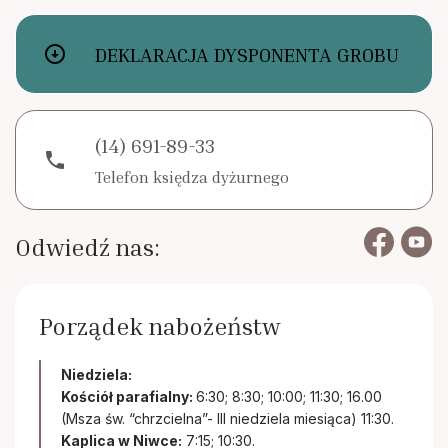
arrow_circle_down
DEKLARACJA DYSPONENTA GROBU
(14) 691-89-33
phone
Telefon księdza dyżurnego
Odwiedź nas:
Porządek nabożeństw
Niedziela:
Kościół parafialny:
6:30; 8:30; 10:00; 11:30; 16.00
(Msza św. “chrzcielna”- III niedziela miesiąca) 11:30.
Kaplica w Niwce:
7:15; 10:30.