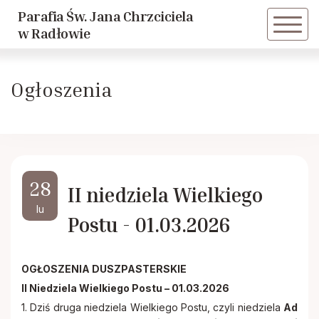
Parafia Św. Jana Chrzciciela
Powrót
Powrót
w Radłowie
Historia parafii
Dziewczęca Służba Maryjna
Ogłoszenia
Duszpasterze
Caritas
Historie Radłowskie cz. 1
LSO
28
II niedziela Wielkiego
Historie Radłowskie cz. 2
KSM
lu
Postu - 01.03.2026
Spis żołnierzy poległych w Radłowie
Akcja Katolicka
OGŁOSZENIA DUSZPASTERSKIE
Inwestycje
Nadzwyczajni Szafarze
II Niedziela Wielkiego Postu – 01.03.2026
1. Dziś druga niedziela Wielkiego Postu, czyli niedziela
Ad