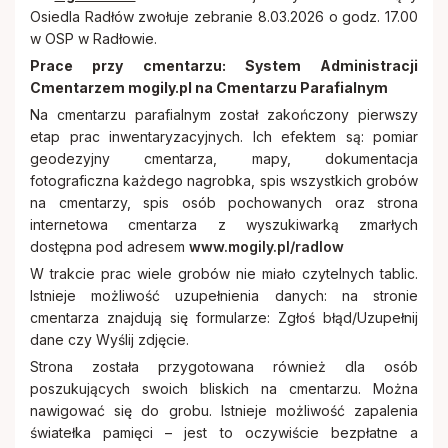
Osiedla Radłów zwołuje zebranie 8.03.2026 o godz. 17.00
w OSP w Radłowie.
Prace przy cmentarzu: System Administracji
Cmentarzem mogily.pl na Cmentarzu Parafialnym
Na cmentarzu parafialnym został zakończony pierwszy
etap prac inwentaryzacyjnych. Ich efektem są: pomiar
geodezyjny cmentarza, mapy, dokumentacja
fotograficzna każdego nagrobka, spis wszystkich grobów
na cmentarzy, spis osób pochowanych oraz strona
internetowa cmentarza z wyszukiwarką zmarłych
dostępna pod adresem
www.mogily.pl/radlow
W trakcie prac wiele grobów nie miało czytelnych tablic.
Istnieje możliwość uzupełnienia danych: na stronie
cmentarza znajdują się formularze: Zgłoś błąd/Uzupełnij
dane czy Wyślij zdjęcie.
Strona została przygotowana również dla osób
poszukujących swoich bliskich na cmentarzu. Można
nawigować się do grobu. Istnieje możliwość zapalenia
światełka pamięci – jest to oczywiście bezpłatne a