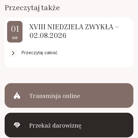
Przeczytaj także
XVIII NIEDZIELA ZWYKŁA –
01
02.08.2026
sie
Przeczytaj całość
church
Transmisja online
handshake
Przekaż darowiznę