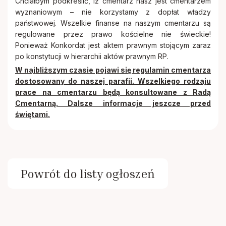
Chciałbym podkreślić, iż cmentarz nasz jest cmentarzem
wyznaniowym – nie korzystamy z dopłat władzy
państwowej. Wszelkie finanse na naszym cmentarzu są
regulowane przez prawo kościelne nie świeckie!
Ponieważ Konkordat jest aktem prawnym stojącym zaraz
po konstytucji w hierarchii aktów prawnym RP.
W najbliższym czasie pojawi się regulamin cmentarza
dostosowany do naszej parafii. Wszelkiego rodzaju
prace na cmentarzu będą konsultowane z Radą
Cmentarną. Dalsze informacje jeszcze przed
świętami.
Powrót do listy ogłoszeń