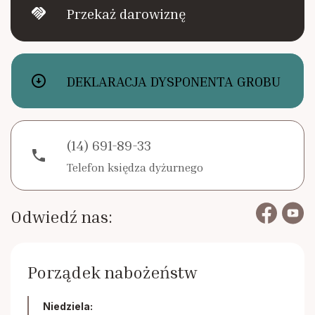
handshake
Przekaż darowiznę
arrow_circle_down
DEKLARACJA DYSPONENTA GROBU
(14) 691-89-33
phone
Telefon księdza dyżurnego
Odwiedź nas:
Porządek nabożeństw
Niedziela: