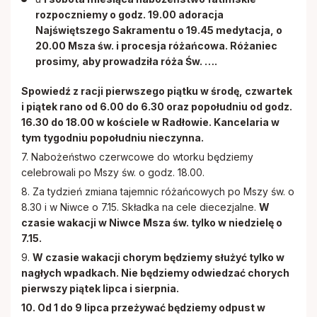
rozpoczniemy o godz. 19.00 adoracja
Najświętszego Sakramentu o 19.45 medytacja, o
20.00 Msza św. i procesja różańcowa. Różaniec
prosimy, aby prowadziła róża Św. ….
Spowiedź z racji pierwszego piątku w środę, czwartek
i piątek rano od 6.00 do 6.30 oraz popołudniu od godz.
16.30 do 18.00 w kościele w Radłowie. Kancelaria w
tym tygodniu popołudniu nieczynna.
7. Nabożeństwo czerwcowe do wtorku będziemy
celebrowali po Mszy św. o godz. 18.00.
8. Za tydzień zmiana tajemnic różańcowych po Mszy św. o
8.30 i w Niwce o 7.15. Składka na cele diecezjalne.
W
czasie wakacji w Niwce Msza św. tylko w niedzielę o
7.15.
9.
W czasie wakacji chorym będziemy służyć tylko w
nagłych wpadkach. Nie będziemy odwiedzać chorych
pierwszy piątek lipca i sierpnia.
10. Od 1 do 9 lipca przeżywać będziemy odpust w