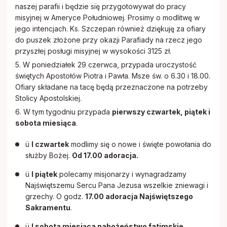
naszej parafii i będzie się przygotowywał do pracy
misyjnej w Ameryce Południowej. Prosimy o modlitwę w
jego intencjach. Ks. Szczepan również dziękuję za ofiary
do puszek złożone przy okazji Parafiady na rzecz jego
przyszłej posługi misyjnej w wysokości 3125 zł.
5. W poniedziałek 29 czerwca, przypada uroczystość
świętych Apostołów Piotra i Pawła. Msze św. o 6.30 i 18.00.
Ofiary składane na tacę będą przeznaczone na potrzeby
Stolicy Apostolskiej.
6. W tym tygodniu przypada
pierwszy czwartek, piątek i
sobota miesiąca
.
ü
I czwartek
modlimy się o nowe i święte powołania do
służby Bożej.
Od 17.00 adoracja.
ü
I piątek
polecamy misjonarzy i wynagradzamy
Najświętszemu Sercu Pana Jezusa wszelkie zniewagi i
grzechy. O godz.
17.00 adoracja Najświętszego
Sakramentu
.
ü
I sobota miesiąca nabożeństwo fatimskie