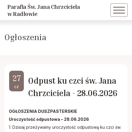
Parafia Św. Jana Chrzciciela
Powrót
Powrót
w Radłowie
Historia parafii
Dziewczęca Służba Maryjna
Ogłoszenia
Duszpasterze
Caritas
Historie Radłowskie cz. 1
LSO
27
Odpust ku czci św. Jana
Historie Radłowskie cz. 2
KSM
cz
Chrzciciela - 28.06.2026
Spis żołnierzy poległych w Radłowie
Akcja Katolicka
OGŁOSZENIA DUSZPASTERSKIE
Inwestycje
Nadzwyczajni Szafarze
Uroczystość odpustowa – 28.06.2026
1. Dzisiaj przeżywamy uroczystość odpustową ku czci św.