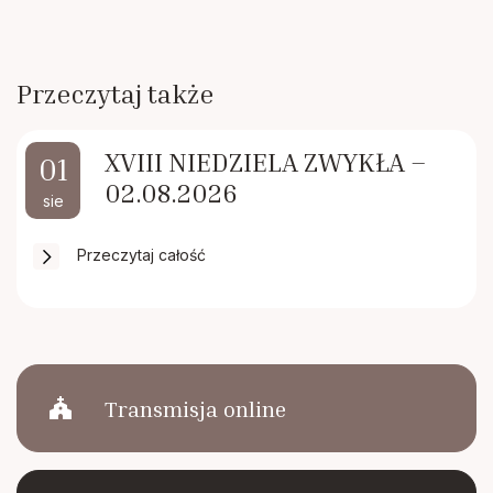
Przeczytaj także
XVIII NIEDZIELA ZWYKŁA –
01
02.08.2026
sie
Przeczytaj całość
church
Transmisja online