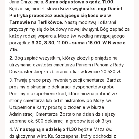
Jana Chrzciciela.
Suma odpustowa o godz. 11.00.
Rodacy - Kapłani, Siostry zakonne
Będzie się modlił i słowo Boże
wygłosi ks. mgr Daniel
Pietryka proboszcz budującego się kościoła w
Rada Duszpasterska i Gospodarcza
Tarnowie na Terlikówce.
Naszą modlitwą i ofiarami
przyczynimy się do budowy nowej świątyni. Bóg zapłać za
każdy rodzaj wsparcia. Msze św. według następującego
Standardy ochrony małoletnich
porządku
: 6.30, 8.30, 11.00 – suma i 16.00. W Niwce o
7.15.
2.
Bóg zapłać wszystkim, którzy złożyli pieniądze na
utrzymanie czystości cmentarza Paniom i Panom z Rady
Duszpasterskiej za zbieranie ofiar w kwocie 20 530 zł.
3. Trwają prace przy inwentaryzacji cmentarza. Bardzo
prosimy o składanie deklaracji dysponentów grobu.
Prosimy o uzupełnienie kart, które można pobrać ze
strony cmentarza lub od ministrantów po Mszy św.
Uzupełnione karty proszę o złożenie w biurze
Administracji Cmentarza. Zostało na dzień dzisiejszy
zebrane ok. 500 deklaracji a grobów jest ok 3 tys.
4. W
następną niedzielę o 11.30
będzie Msza św.
dziękczynna w int. Ks. Szczepana, który odchodzi z