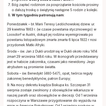
Bóg zapłać rodzinom za posprzątanie kościoła prosimy
o dalszą troskę o świątynię następne 5 rodzin z kolejki.
W tym tygodniu patronują nam
:
Poniedziałek – bł. Marii Teresy Ledóchowskiej dziew. ur.
29 kwietnia 1863 r. (w czasie powstania styczniowego) w
Loosdorf w Austrii, dokąd jej rodzina wyemigrowała po
powstaniu listopadowym zmarła zmarła 6 lipca 1922 r nosi
przydomek Matki Afryki.
Środa – św. Jan z Dukli urodził się w Dukli około roku 1414
zmarł 29 września 1484 roku. W ikonografii przedstawiany
jest w habicie zakonnika, czasami jako niewidomy. Jego
atrybutem są promienie światła.
Sobota – św. Benedykt (480-547), opat, twórca reguły
zakonnej benedyktynów, patron Europy;
9. Na mocy dekretu księdza Biskupa ks. Szczepan 31
sierpnia zostaje zwolniony z obowiązków wikariusza w
naszej parafii oraz obowiązków w diecezji. Od 1 września
rozpoczyna w Warszawie przygotowanie do wyjazdu na
misje w Ameryce Południowej. Od 1 września posługę w