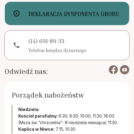
arrow_circle_down
DEKLARACJA DYSPONENTA GROBU
(14) 691-89-33
phone
Telefon księdza dyżurnego
Odwiedź nas:
Porządek nabożeństw
Niedziela:
Kościół parafialny:
6:30; 8:30; 10:00; 11:30; 16.00
(Msza św. “chrzcielna”- III niedziela miesiąca) 11:30.
Kaplica w Niwce:
7:15; 10:30.