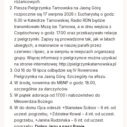
różańcowych.
Rodacy - Kapłani, Siostry zakonne
Piesza Pielgrzymka Tarnowska na Jasną Górę
rozpocznie się 17 sierpnia 2026 r. Eucharystią o godz.
Rada Duszpasterska i Gospodarcza
6.30 w Katedrze Tarnowskiej. Radio RDN będzie
transmitowało Mszę św. Tarnowa, a w dniu wejścia z
Częstochowy o godz. 17.00 oraz przekazywało relacje
Standardy ochrony małoletnich
z pielgrzymki. Zapisy są prowadzone tak, jak w latach
ubiegłych, a mianowicie w naszej parafii przez
czerwiec i lipiec, a w sierpniu w miejscach organizacji
grupy. Więcej informacji o pielgrzymce można uzyskać
na stronie internetowej:
http://pielgrzymkatarnowska.pl
Od 16 do 19 lipca odbędzie się IV Rowerowa
Pielgrzymka na Jasną Górę. Szczegóły na afiszu.
W środę, nowenna do MBNP o godz. 18.00,
szczególnie za darczyńców.
W piątek adoracja od 17.00 i nabożeństwo do
Miłosierdzia Bożego.
W do domu Ojca odeszli: +Stanisław Ścibior – 6 int. od
uczest. pogrzebu, +Zdzisław Kowal – 4 int. od uczest.
pogrzebu, +Janina Rudzińska – 6 int. od uczest.
pogrzebu.
Dobry Jezu a nasz Panie…