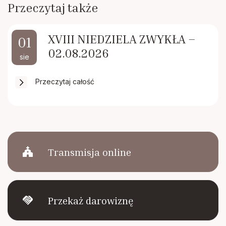
Przeczytaj także
XVIII NIEDZIELA ZWYKŁA –
01
02.08.2026
sie
Przeczytaj całość
church
Transmisja online
handshake
Przekaż darowiznę