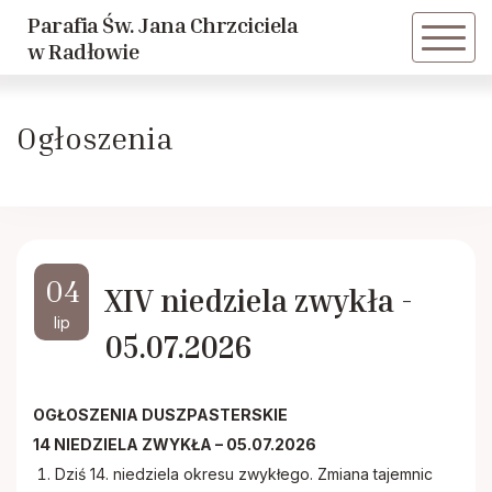
Parafia Św. Jana Chrzciciela
Powrót
Powrót
w Radłowie
Historia parafii
Dziewczęca Służba Maryjna
Ogłoszenia
Duszpasterze
Caritas
Historie Radłowskie cz. 1
LSO
04
XIV niedziela zwykła -
Historie Radłowskie cz. 2
KSM
lip
05.07.2026
Spis żołnierzy poległych w Radłowie
Akcja Katolicka
OGŁOSZENIA DUSZPASTERSKIE
Inwestycje
Nadzwyczajni Szafarze
14 NIEDZIELA ZWYKŁA – 05.07.2026
Dziś 14. niedziela okresu zwykłego. Zmiana tajemnic